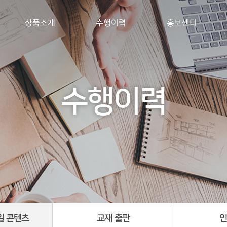
상품소개
수행이력
홍보센터
수행이력
일 콘텐츠
교재 출판